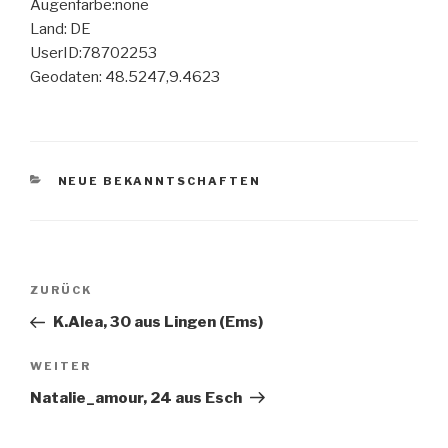
Augenfarbe:none
Land: DE
UserID:78702253
Geodaten: 48.5247,9.4623
KATEGORIEN
NEUE BEKANNTSCHAFTEN
Beitragsnavigation
Vorheriger
ZURÜCK
Beitrag
K.Alea, 30 aus Lingen (Ems)
Nächster
WEITER
Beitrag
Natalie_amour, 24 aus Esch