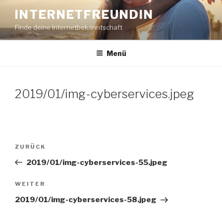
Zum
INTERNETFREUNDIN
Inhalt
Finde deine Internetbekanntschaft
springen
Menü
2019/01/img-cyberservices.jpeg
Beitragsnavigation
Vorheriger
ZURÜCK
Beitrag
2019/01/img-cyberservices-55.jpeg
Nächster
WEITER
Beitrag
2019/01/img-cyberservices-58.jpeg