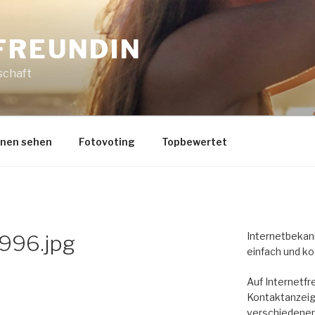
FREUNDIN
schaft
nnen sehen
Fotovoting
Topbewertet
Internetbekann
996.jpg
einfach und ko
Auf Internetfr
Kontaktanzeig
verschiedenen