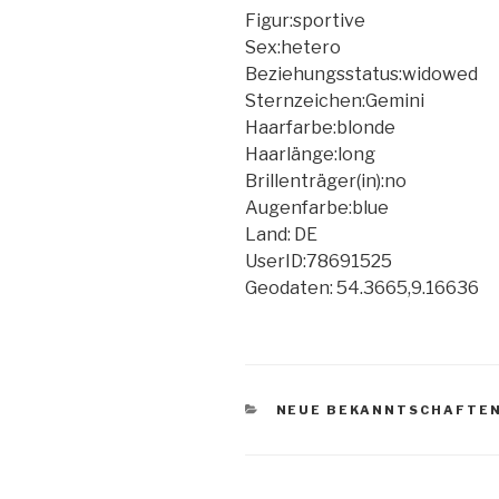
Figur:sportive
Sex:hetero
Beziehungsstatus:widowed
Sternzeichen:Gemini
Haarfarbe:blonde
Haarlänge:long
Brillenträger(in):no
Augenfarbe:blue
Land: DE
UserID:78691525
Geodaten: 54.3665,9.16636
KATEGORIEN
NEUE BEKANNTSCHAFTE