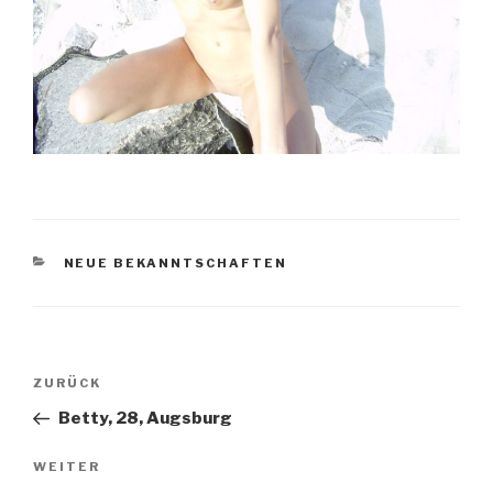
KATEGORIEN
NEUE BEKANNTSCHAFTEN
Beitragsnavigation
Vorheriger
ZURÜCK
Beitrag
Betty, 28, Augsburg
Nächster
WEITER