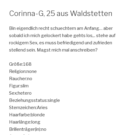
Corinna-G, 25 aus Waldstetten
Bin eigendlich recht schuechtern am Anfang… aber
sobald ich mich gelockert habe gehts los,.. stehe auf
rockigem Sex, es muss befriedigend und zufrieden
stellend sein. Magst mich mal anschreiben?
Größe:168
Religion:none
Raucher:no
Figur:slim
Sex:hetero
Beziehungsstatus:single
Sternzeichen:Aries
Haarfarbe:blonde
Haarlänge:long
Brillenträger(in):no