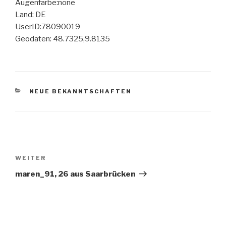
Augenfarbe:none
Land: DE
UserID:78090019
Geodaten: 48.7325,9.8135
KATEGORIEN
NEUE BEKANNTSCHAFTEN
Beitragsnavigation
Nächster
WEITER
Beitrag
maren_91, 26 aus Saarbrücken